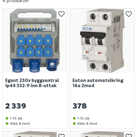
4 produkter
Egant 230v byggsentral
Eaton automatsikring
ip44 332-9 inn 8-uttak
16a 2mod
2 339
378
1-10 stk
1-10 stk
Klikk & Hent
Klikk & Hent