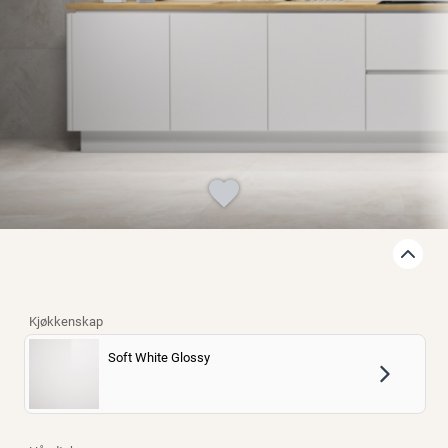
Finn varehus
Jobb hos oss