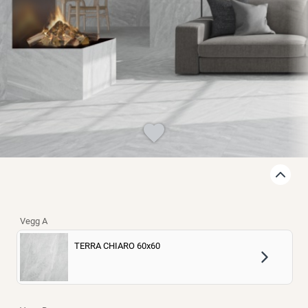
Finn varehus
Jobb hos oss