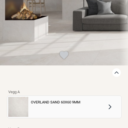
Finn varehus
Jobb hos oss