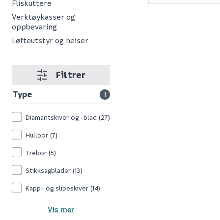
Fliskuttere
Verktøykasser og
oppbevaring
Løfteutstyr og heiser
Filtrer
Type
1
Diamantskiver og -blad
(27)
Hullbor
(7)
Trebor
(5)
Stikksagblader
(13)
Kapp- og slipeskiver
(14)
Vis mer