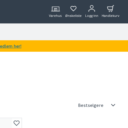
Varehus
Ønskeliste
Logg inn
Handlekurv
medlem her!