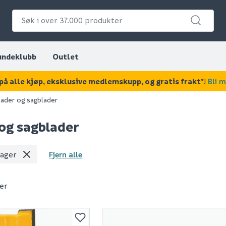
undeklubb
Outlet
på alle kjøp, eksklusive medlemskupp, og gratis frakt*
!
Bli 
lader og sagblader
og sagblader
lager
Fjern alle
er