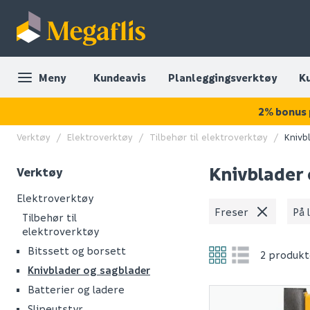
Meny
Kundeavis
Planleggingsverktøy
K
2% bonus 
Verktøy
Elektroverktøy
Tilbehør til elektroverktøy
Knivb
Knivblader 
Verktøy
Elektroverktøy
Freser
På 
Tilbehør til
elektroverktøy
Bitssett og borsett
2 produkt
Knivblader og sagblader
Batterier og ladere
Slipeutstyr