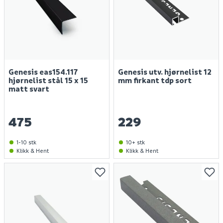
Genesis eas154.117
Genesis utv. hjørnelist 12
hjørnelist stål 15 x 15
mm firkant tdp sort
matt svart
475
229
1-10 stk
10+ stk
Klikk & Hent
Klikk & Hent