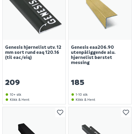
Genesis hjørnelist utv. 12
Genesis eaa206.90
mm sort rund eaq 120.16
utenpåliggende alu.
(til eac/eiq)
hjørnelist børstet
messing
209
185
10+ stk
1-10 stk
Klikk & Hent
Klikk & Hent