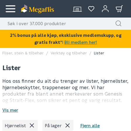
2% bonus på alle kjøp, eksklusive medlemskupp, og
gratis frakt*
!
Bli medlem her!
Fliser, stein & tilbehør
Verktøy og tilbehør
Lister
Lister
Hos oss finner du alt du trenger av lister, hjørnelister,
hjørnebeskytter, trappeneser og mer. Vi har
produkter fra blant annet merkevarer som Genesis
og Strait-Flex, som sikrer et pent og varig resultat.
Vis mer
Hjørnelist
På lager
Fjern alle