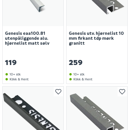
Genesis eaa100.81
Genesis utv. hjørnelist 10
utenpåliggende alu.
mm firkant tdp mørk
hjørnelist matt sølv
granitt
119
259
10+ stk
10+ stk
Klikk & Hent
Klikk & Hent