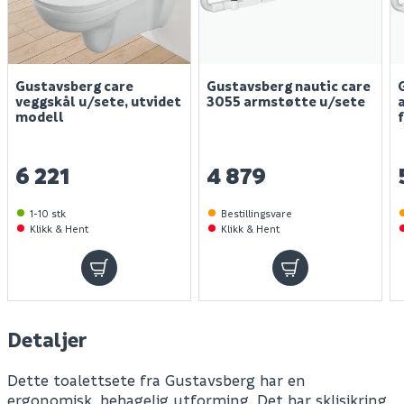
Gustavsberg care
Gustavsberg nautic care
veggskål u/sete, utvidet
3055 armstøtte u/sete
modell
6 221
4 879
1-10 stk
Bestillingsvare
Klikk & Hent
Klikk & Hent
Detaljer
Dette toalettsete fra Gustavsberg har en
ergonomisk, behagelig utforming. Det har sklisikring