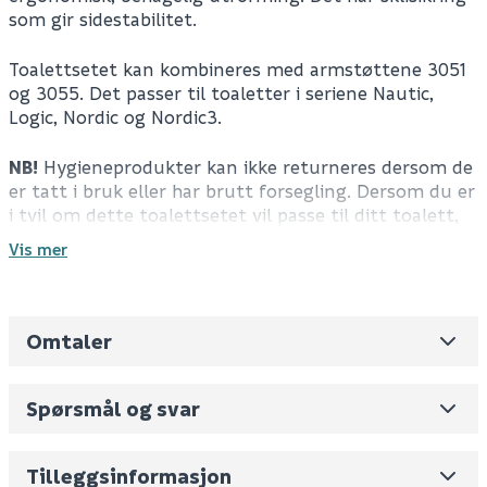
som gir sidestabilitet.
Toalettsetet kan kombineres med armstøttene 3051
og 3055. Det passer til toaletter i seriene Nautic,
Logic, Nordic og Nordic3.
NB!
Hygieneprodukter kan ikke returneres dersom de
er tatt i bruk eller har brutt forsegling. Dersom du er
i tvil om dette toalettsetet vil passe til ditt toalett,
så ta gjerne kontakt med vår kundeservice eller din
Vis mer
lokale Megaflis butikk
Spesifikasjoner
Omtaler
Farge: blå
Leverandørens varenummer
GB88306015
For montering med eller uten armstøtte
Nobb No
0
Kan kombineres med armstøttene 3051 og 3055
Spørsmål og svar
Passer til toaletter i seriene Nautic, Logic, Nordic
Vekt pr. stk / m2 (i kg)
4
og Nordic3
Skjul
Volum
40.8
(dm3 per salgsforpakning)
Tekniske spesifikasjoner
Tilleggsinformasjon