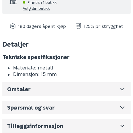
Finnes i 1 butikk
Velg din butikk
180 dagers åpent kjøp
125% pristrygghet
Detaljer
Tekniske spesifikasjoner
Materiale: metall
Dimensjon: 15 mm
Omtaler
Leverandørens varenummer
044096215
Nobb No
0
Spørsmål og svar
Vekt pr. stk / m2 (i kg)
0.009
Skjul
Volum
0.067
(dm3 per salgsforpakning)
Tilleggsinformasjon