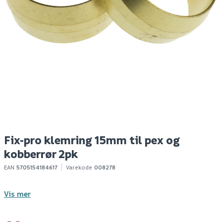
Fonta klemring 15mm
Fonta støttehylse
F
2-pk
15x2,5mm pex 5-pk
1
19
69
100+ stk
100+ stk
Klikk & Hent
Klikk & Hent
Fix-pro klemring 15mm til pex og
kobberrør 2pk
EAN
5705154184617
Varekode
008278
Vis mer