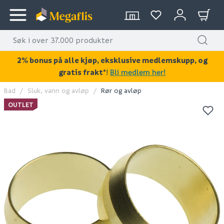
2% bonus på alle kjøp, eksklusive medlemskupp, og
gratis frakt*
!
Bli medlem her!
Bad
Sluk, vann og avløp
Rør og avløp
KAN DISSE VÆRE AV INTERESSE?
OUTLET