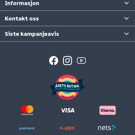
Informasjon
Tilbakekallinger
Ta gjerne kontakt med varehuset det gjelder.
Se våre varehus
Kontakt oss
Siste kampanjeavis