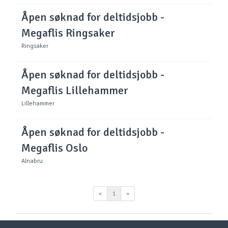
Finn varehus
Jobb hos oss
Kundeservice
Spørsmål og svar
Telefon
:
Våre merker
66 85 31 80
Kundeklubb
Åpningstider kundeservice 2026:
Guider og veiledninger
Man - fre: 09:00 - 16:00
Personvernerklæring
Lørdager: stengt
Søndager: stengt
Medlemsvilkår for Megaflis+
Åpenhetsloven
E - post:
kundeservice@megaflis.no
Bærekraft
Cookies
Har du handlet i et av våre varehus?