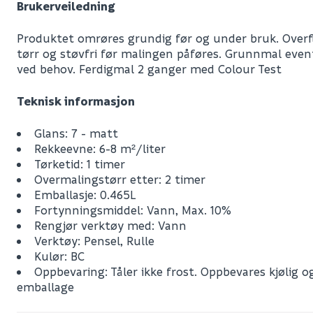
Brukerveiledning
Produktet omrøres grundig før og under bruk. Overfl
tørr og støvfri før malingen påføres. Grunnmal even
ved behov. Ferdigmal 2 ganger med Colour Test
Teknisk informasjon
Glans: 7 - matt
Rekkeevne: 6-8 m²/liter
Tørketid: 1 timer
Overmalingstørr etter: 2 timer
Emballasje: 0.465L
Fortynningsmiddel: Vann, Max. 10%
Leverandørens varenummer
Rengjør verktøy med: Vann
Verktøy: Pensel, Rulle
Nobb No
Kulør: BC
Vekt pr. stk / m2 (i kg)
Oppbevaring: Tåler ikke frost. Oppbevares kjølig og
emballage
Volum
0.882
(d