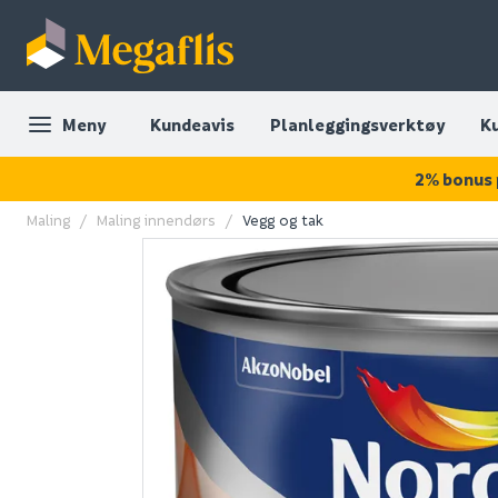
Meny
Kundeavis
Planleggingsverktøy
K
2% bonus 
Maling
Maling innendørs
Vegg og tak