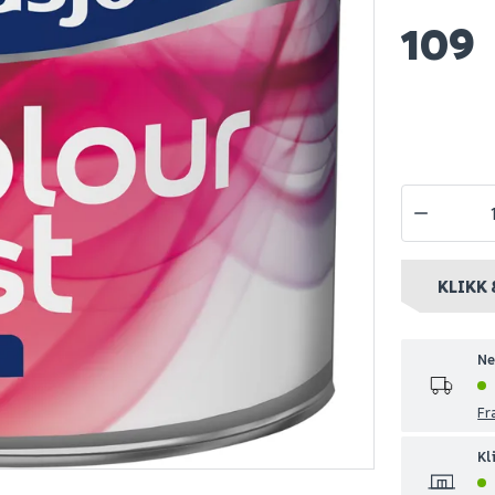
109
iginal tak-
Nordsjø perform+
Nordsjø pe
aling
easy2clean bw 1 l
våtrom bw 
w 2.5l
229
1 579
1-10 stk
Nettlager
:
Bestillingsvare
Nettlager
:
Be
nt
Klikk & Hent
Klikk & Hent
KLIKK 
Ne
Fr
Kl