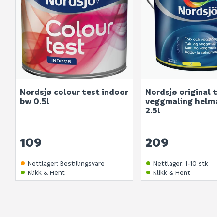
Nordsjø colour test indoor
Nordsjø original 
bw 0.5l
veggmaling helm
2.5l
109
209
Nettlager
:
Bestillingsvare
Nettlager
:
1-10 stk
Klikk & Hent
Klikk & Hent