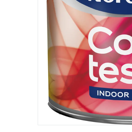
Nordsjø colour test
Nordsjø or
indoor bw 0.5l
og veggm
helmatt b
109
209
Nettlager
:
Bestillingsvare
Nettlager
:
Klikk & Hent
Klikk & He