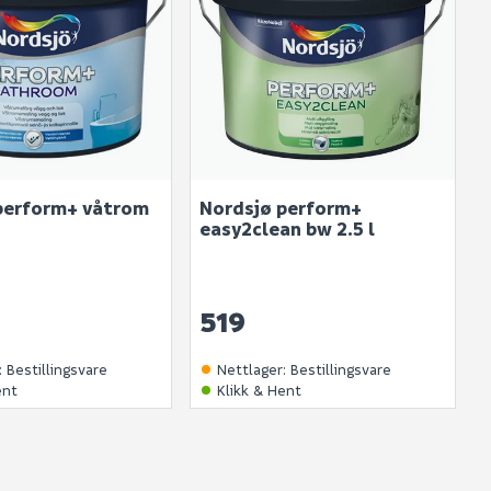
perform+ våtrom
Nordsjø perform+
easy2clean bw 2.5 l
519
:
Bestillingsvare
Nettlager
:
Bestillingsvare
ent
Klikk & Hent