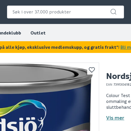
undeklubb
Outlet
på alle kjøp, eksklusive medlemskupp, og gratis frakt*
!
Bli 
KAN DISSE VÆRE AV INTERESSE?
Nordsj
EAN
739130618
Colour Test
ommaling el
sluttbehand
Vis mer