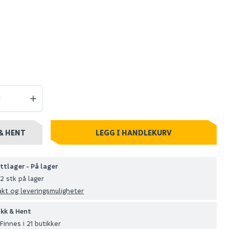
rform+
Nordsjø perform+
10l
easy2clean bw 2.5 l
519
stillingsvare
Nettlager
:
Bestillingsvare
Klikk & Hent
& HENT
LEGG I HANDLEKURV
ttlager - På lager
2 stk på lager
akt og leveringsmuligheter
ikk & Hent
Finnes i 21 butikker