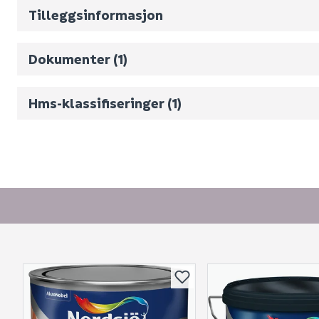
Antall pr. pall
Tilleggsinformasjon
Produktblad
Dokumenter (1)
Hms-klassifiseringer (1)
Sikkerhetsdatablad (HMS)