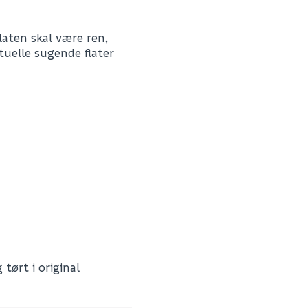
aten skal være ren,
tuelle sugende flater
Skjule spørsmålet f
SEND INN SPØRSMÅL
Spørsmålet og svaret vil 
Ingen spørsmål enda
5220029
0
0.657
 tørt i original
m3 per salgsforpakning)