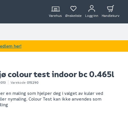
Varehus
Ønskeliste
Logg inn
Handlekurv
medlem her!
ø colour test indoor bc 0.465l
2013
Varekode
015290
 er en maling som hjelper deg i valget av kulør ved
ler nymaling. Colour Test kan ikke anvendes som
ling