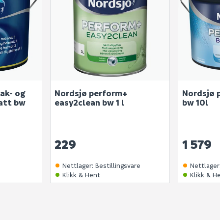
tak- og
Nordsjø perform+
Nordsjø 
att bw
easy2clean bw 1 l
bw 10l
229
1 579
Nettlager
:
Bestillingsvare
Nettlager
Klikk & Hent
Klikk & H