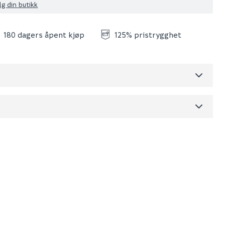
lg din butikk
180 dagers åpent kjøp
125% pristrygghet
Skjul
dre)