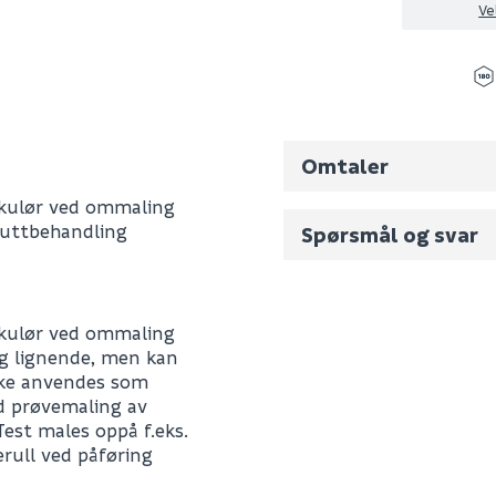
Ve
Omtaler
v kulør ved ommaling
luttbehandling
Spørsmål og svar
Fornavn (synlig for an
v kulør ved ommaling
og lignende, men kan
E-postadresse
kke anvendes som
d prøvemaling av
Test males oppå f.eks.
erull ved påføring