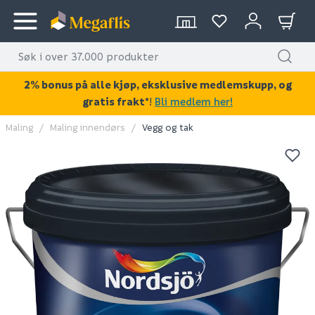
2% bonus på alle kjøp, eksklusive medlemskupp, og
gratis frakt*
!
Bli medlem her!
Maling
Maling innendørs
Vegg og tak
KAN DISSE VÆRE AV INTERESSE?