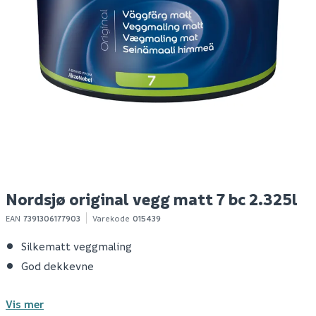
Nordsjø original tak-
Nordsjø original vegg
N
og veggmaling helmatt
matt 7 bw 10l
v
bw 2.5l
209
619
1-10 stk
1-10 stk
Klikk & Hent
Klikk & Hent
Nordsjø original vegg matt 7 bc 2.325l
EAN
7391306177903
Varekode
015439
Silkematt veggmaling
God dekkevne
Vis mer