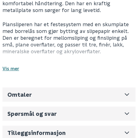
komfortabel håndtering. Den har en kraftig
metallplate som sørger for lang levetid.
Plansliperen har et festesystem med en skumplate
med borrelås som gjør bytting av slipepapir enkelt.
Den er beregnet for mellomsliping og finsliping på
små, plane overflater, og passer til tre, finér, lakk,
mineralske overflater og akryloverflater.
Kan brukes med Bosch Click & Clean-systemet.
Vis mer
Batteri og lader medfølger ikke.
Leverandørens varenummer
06019D0200
Spesifikasjoner
Omtaler
Nobb No
0
Følger med: 1 x stanseverktøy, 1 x mikrofilterboks,
Vekt pr. stk / m2 (i kg)
1.48
1 x slipepapir K120, 1 x slipeark C470, 1 x
Spørsmål og svar
grunnplate 113 x 101 mm
Volum
5.644
(dm3 per salgsforpakning)
Tekniske spesifikasjoner
Skjul
Antall pr. pall
115
Tilleggsinformasjon
Batterispenning: 18 V