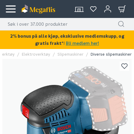
2% bonus på alle kjøp, eksklusive medlemskupp, og
gratis frakt*
!
Bli medlem her!
Verktøy
Elektroverktøy
Slipemaskiner
Diverse slipemaskiner
KAN DISSE VÆRE AV INTERESSE?