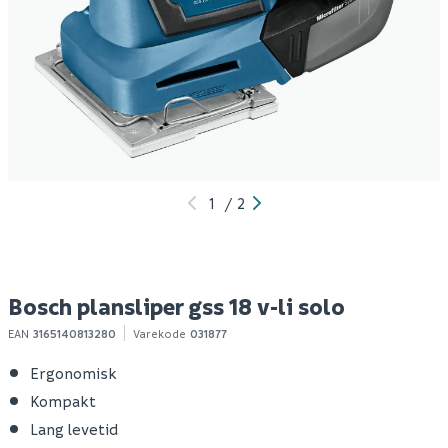
Villeroy & boch
Celeste subbelist
M
exclusive veggskål m/
standard transparent
v
sete soft-close og qr
2-pk
3 499
199
50+ stk
100+ stk
Klikk & Hent
Klikk & Hent
1
/
2
Bosch plansliper gss 18 v-li solo
EAN
3165140813280
Varekode
031877
Ergonomisk
Kompakt
Lang levetid