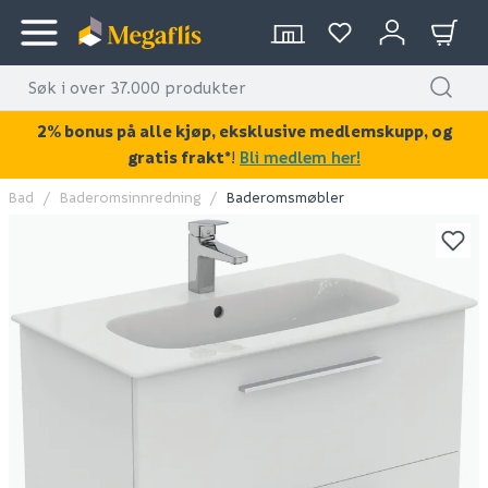
2% bonus på alle kjøp, eksklusive medlemskupp, og
gratis frakt*
!
Bli medlem her!
Bad
Baderomsinnredning
Baderomsmøbler
KAN DISSE VÆRE AV INTERESSE?