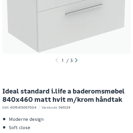
Wilfa vannkoker kok 1
Lavabo saturn 86
M
liter wk - 5, stål
dobbel kompositt
a
kjøkkenvask sort
m/krom bunnventil
372
6 918
1
1-10 stk
Bestillingsvare
Klikk & Hent
Klikk & Hent
1
/
3
Ideal standard i.life a baderomsmøbel
840x460 matt hvit m/krom håndtak
EAN
4015413057004
Varekode
065129
Moderne design
Soft close