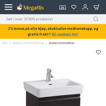
2% bonus på alle kjøp, eksklusive medlemskupp, og
gratis frakt*
!
Bli medlem her!
Bad
Baderomsinnredning
Baderomsmøbler
KAN DISSE VÆRE AV INTERESSE?