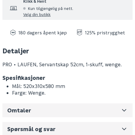
Klikk & Hent
Kun tilgjengelig på nett.
Velg din butikk
180 dagers åpent kjøp
125% pristrygghet
Detaljer
PRO • LAUFEN, Servantskap 52cm, 1-skuff, wenge.
Spesifikasjoner
Mål: 520x310x580 mm
Farge: Wenge.
Omtaler
Leverandørens varenummer
H4830280954231
Nobb No
0
Spørsmål og svar
Vekt pr. stk / m2 (i kg)
11.96