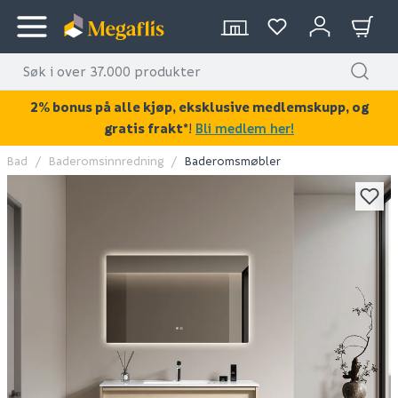
2% bonus på alle kjøp, eksklusive medlemskupp, og
gratis frakt*
!
Bli medlem her!
Bad
Baderomsinnredning
Baderomsmøbler
KAN DISSE VÆRE AV INTERESSE?