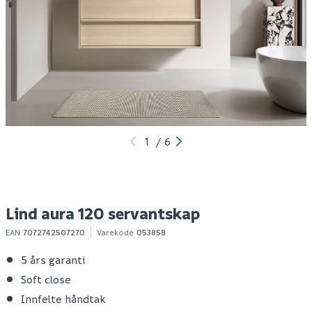
Lind marseille servant
Lind aura 40 høyskap
L
120 hvit
høyre
h
2 699
4 999
7
100+ stk
100+ stk
Klikk & Hent
Klikk & Hent
1
/
6
Lind aura 120 servantskap
EAN
7072742507270
Varekode
053858
5 års garanti
Soft close
Innfelte håndtak