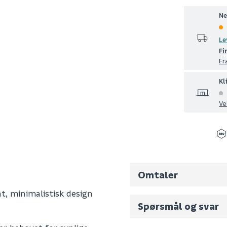
Ne
Le
Fi
Fr
Kl
Ve
Omtaler
nt, minimalistisk design
Spørsmål og svar