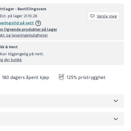
ttlager - Bestillingsvare
Est. på lager 21.10.26
Varsle meg
veringstid på nett
nn lignende produkter på lager
akt og leveringsmuligheter
ikk & Hent
Kun tilgjengelig på nett.
lg din butikk
180 dagers åpent kjøp
125% pristrygghet