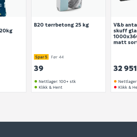
B20 tørrbetong 25 kg
V&b anta
 20kg
skuff gla
1000x36
matt sor
Spar 5
Før 44
39
32 951
Nettlager
:
100+ stk
Nettlager
Klikk & Hent
Klikk & H