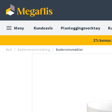
Meny
Kundeavis
Planleggingsverktøy
K
2% bonus 
Bad
Baderomsinnredning
Baderomsmøbler