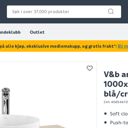
undeklubb
Outlet
på alle kjøp, eksklusive medlemskupp, og gratis frakt*
!
Bli 
KAN DISSE VÆRE AV INTERESSE?
V&b an
1000x
blå/c
EAN
40654672
Soft cl
Push-t