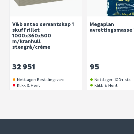
V&b antao servantskap 1
Megaplan
skuff rillet
avrettingsmasse
1000x360x500
m/kranhull
stengrå/créme
32 951
95
Nettlager
:
Bestillingsvare
Nettlager
:
100+ stk
Klikk & Hent
Klikk & Hent