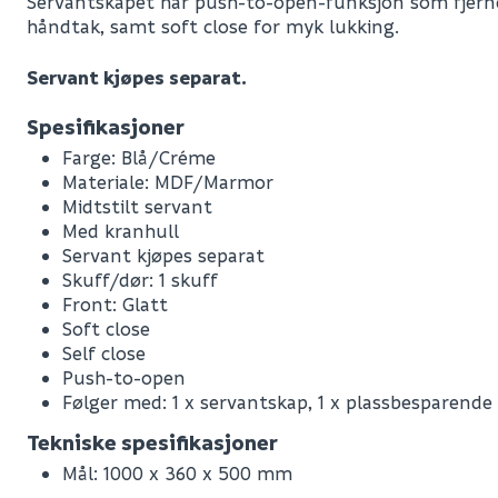
Servantskapet har push-to-open-funksjon som fjerne
håndtak, samt soft close for myk lukking.
Servant kjøpes separat.
Spesifikasjoner
Farge: Blå/Créme
Materiale: MDF/Marmor
Midtstilt servant
Med kranhull
Servant kjøpes separat
Skuff/dør: 1 skuff
Front: Glatt
Soft close
Self close
Push-to-open
Følger med: 1 x servantskap, 1 x plassbesparende s
Leverandørens varenummer
Tekniske spesifikasjoner
Nobb No
Mål: 1000 x 360 x 500 mm
Vekt pr. stk / m2 (i kg)