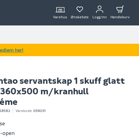
Varehus
Ønskeliste
Logg inn
Handlekurv
medlem her!
tao servantskap 1 skuff glatt
360x500 m/kranhull
réme
58582
Varekode
058031
ose
o-open