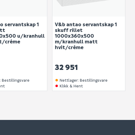
o servantskap 1
V&b antao servantskap 1
tt
skuff rillet
0x500 u/kranhull
1000x360x500
t/créme
m/kranhull matt
hvit/créme
32 951
:
Bestillingsvare
Nettlager
:
Bestillingsvare
ent
Klikk & Hent