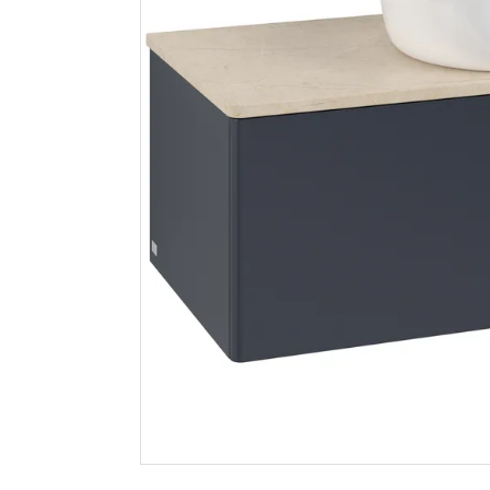
V&b antao
Megaplan
servantskap 1 skuff
avrettin
rillet 1000x360x500
20kg
m/kranhull
stengrå/créme
32 951
95
Nettlager
:
Bestillingsvare
Nettlager
:
Klikk & Hent
Klikk & He