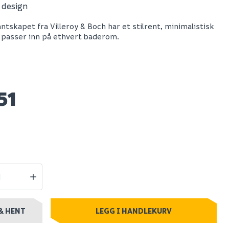
t design
V&b antao
ntskapet fra Villeroy & Boch har et stilrent, minimalistisk
 1 skuff
servantskap 1 skuff
 passer inn på ethvert baderom.
0x360x500
rillet 1000x360x500
 matt
m/kranhull matt
hvit/créme
51
32 951
stillingsvare
Nettlager
:
Bestillingsvare
Klikk & Hent
& HENT
LEGG I HANDLEKURV