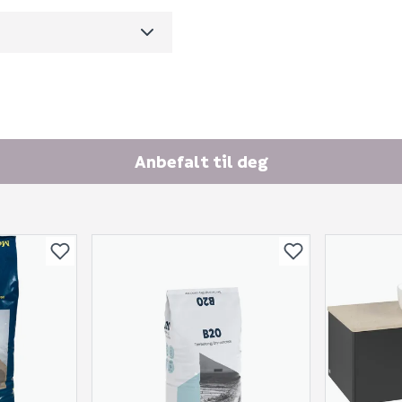
Ingen spørsmål enda
m3 per salgsforpakning)
Anbefalt til deg