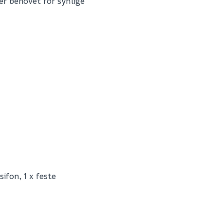
r behovet for synlige
Fornavn (synlig for an
E-postadresse
Skjule spørsmålet f
ifon, 1 x feste
SEND INN SPØRSMÅL
K31053HG
0
Spørsmålet og svaret vil 
62.4