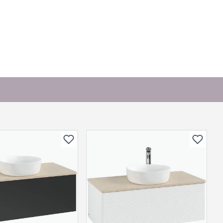
. Bli den første til å stille et spørsmål til dette
produktet.