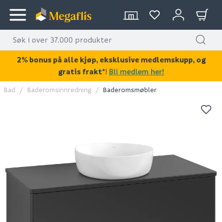
2% bonus på alle kjøp, eksklusive medlemskupp, og
gratis frakt*
!
Bli medlem her!
Bad
Baderomsinnredning
Baderomsmøbler
KAN DISSE VÆRE AV INTERESSE?