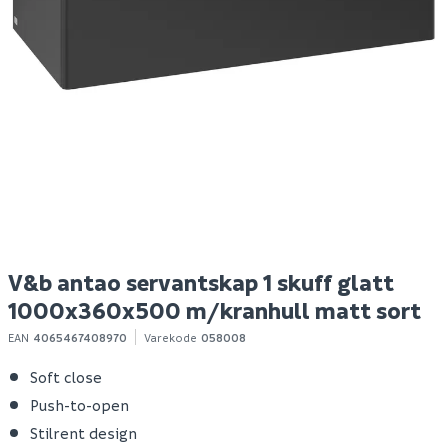
Trend arbeidslampe
V&b antao servantskap
M
80w 6800lm led ip44
1 skuff glatt
a
1000x360x500
m/kranhull blå
519
17 736
100+ stk
Bestillingsvare
Klikk & Hent
Klikk & Hent
V&b antao servantskap 1 skuff glatt
1000x360x500 m/kranhull matt sort
EAN
4065467408970
Varekode
058008
Soft close
Push-to-open
Stilrent design