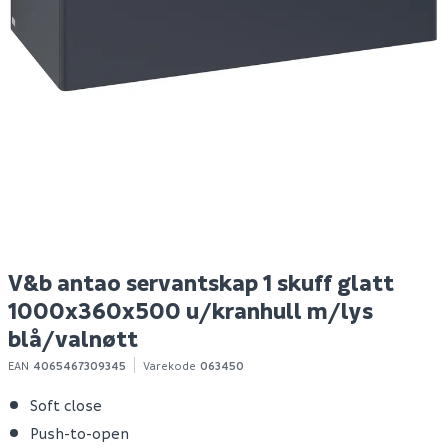
Rue de paris cobre
Hyper bokhylle eik
Ni
lappato 90x90 9mm
struktur
o
Spar 400
Før 699
S
659
299
/m²
100+ m2
Bestillingsvare
Klikk & Hent
Klikk & Hent
V&b antao servantskap 1 skuff glatt
1000x360x500 u/kranhull m/lys
blå/valnøtt
EAN
4065467309345
Varekode
063450
Soft close
Push-to-open