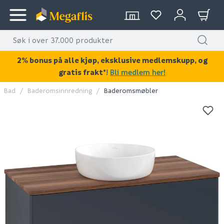
2% bonus på alle kjøp, eksklusive medlemskupp, og
gratis frakt*
!
Bli medlem her!
Bad
Baderomsinnredning
Baderomsmøbler
KAN DISSE VÆRE AV INTERESSE?