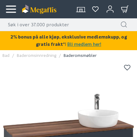
2% bonus på alle kjøp, eksklusive medlemskupp, og
gratis frakt*
!
Bli medlem her!
Bad
Baderomsinnredning
Baderomsmøbler
KAN DISSE VÆRE AV INTERESSE?