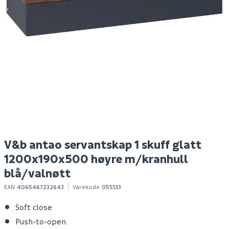
Rue de paris cobre
Megaplan
H
lappato 90x90 9mm
avrettingsmasse 20kg
s
659
119
/m²
100+ m2
10+ stk
Klikk & Hent
Klikk & Hent
V&b antao servantskap 1 skuff glatt
1200x190x500 høyre m/kranhull
blå/valnøtt
EAN
4065467232643
Varekode
055133
Soft close
Push-to-open