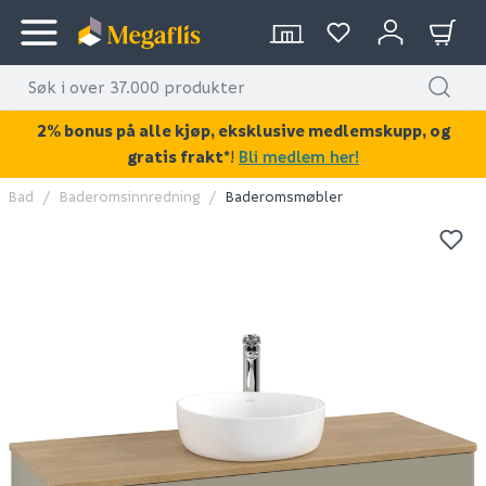
2% bonus på alle kjøp, eksklusive medlemskupp, og
gratis frakt*
!
Bli medlem her!
Bad
Baderomsinnredning
Baderomsmøbler
KAN DISSE VÆRE AV INTERESSE?