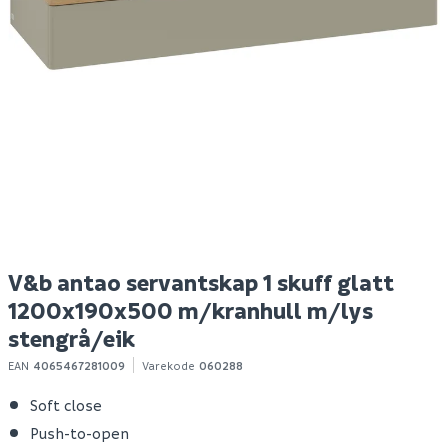
Hyper bokhylle eik
Nilfisk buddy ii 12 tørr-
M
struktur
og våtsuger
a
Spar 400
Før 699
Spar 630
Før 1 129
299
499
Bestillingsvare
Bestillingsvare
Klikk & Hent
Klikk & Hent
V&b antao servantskap 1 skuff glatt
1200x190x500 m/kranhull m/lys
stengrå/eik
EAN
4065467281009
Varekode
060288
Soft close
Push-to-open