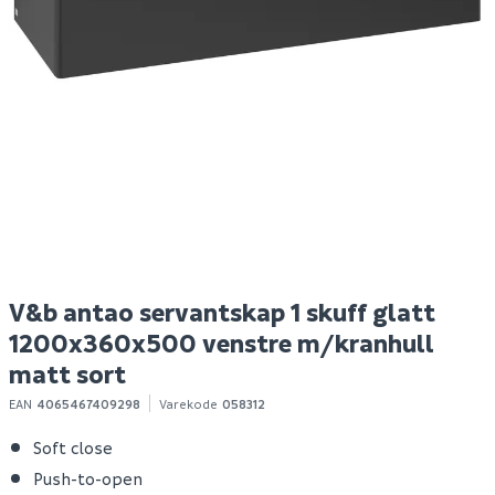
Megaplan
Egger sand seefeld oak
H
avrettingsmasse 20kg
s
119
299
/m²
10+ stk
50+ m2
Klikk & Hent
Klikk & Hent
V&b antao servantskap 1 skuff glatt
1200x360x500 venstre m/kranhull
matt sort
EAN
4065467409298
Varekode
058312
Soft close
Push-to-open