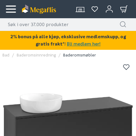
2% bonus på alle kjøp, eksklusive medlemskupp, og
gratis frakt*
!
Bli medlem her!
Bad
Baderomsinnredning
Baderomsmøbler
KAN DISSE VÆRE AV INTERESSE?