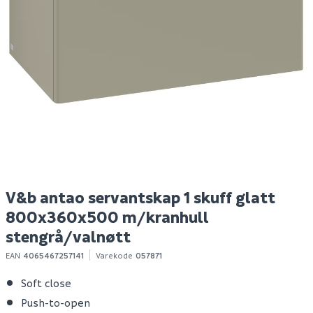
Lind park/magical 100
Hyper bokhylle eik
Ni
servant matt sort
struktur
o
Spar 400
Før 699
S
2 399
299
100+ stk
Bestillingsvare
Klikk & Hent
Klikk & Hent
V&b antao servantskap 1 skuff glatt
800x360x500 m/kranhull
stengrå/valnøtt
EAN
4065467257141
Varekode
057871
Soft close
Push-to-open