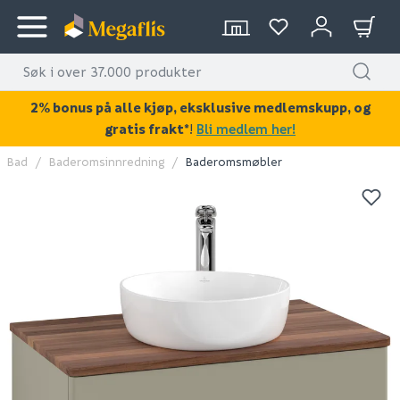
2% bonus på alle kjøp, eksklusive medlemskupp, og
gratis frakt*
!
Bli medlem her!
Bad
Baderomsinnredning
Baderomsmøbler
KAN DISSE VÆRE AV INTERESSE?