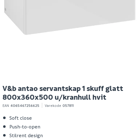
Plugg tsp 10/50 mm 2
V&b antao servantskap
M
stk
1 skuff rillet
a
800x360x500
m/kranhull matt hvit
59
15 987
10+ stk
Bestillingsvare
Klikk & Hent
Klikk & Hent
V&b antao servantskap 1 skuff glatt
800x360x500 u/kranhull hvit
EAN
4065467256625
Varekode
057811
Soft close
Push-to-open
Stilrent design