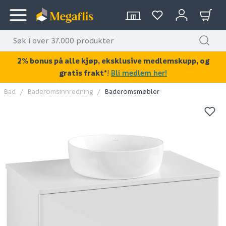
2% bonus på alle kjøp, eksklusive medlemskupp, og
gratis frakt*
!
Bli medlem her!
Bad
Baderomsinnredning
Baderomsmøbler
KAN DISSE VÆRE AV INTERESSE?