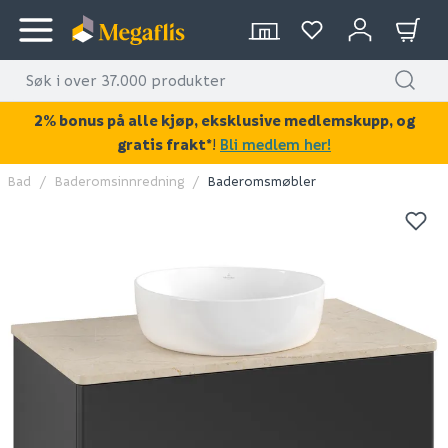
2% bonus på alle kjøp, eksklusive medlemskupp, og
gratis frakt*
!
Bli medlem her!
Bad
Baderomsinnredning
Baderomsmøbler
KAN DISSE VÆRE AV INTERESSE?