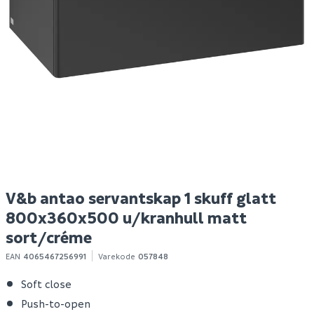
Hyper bokhylle eik
B20 tørrbetong 25 kg
Ni
struktur
o
Spar 400
Før 699
Spar 5
Før 44
S
299
39
Bestillingsvare
100+ stk
Klikk & Hent
Klikk & Hent
V&b antao servantskap 1 skuff glatt
800x360x500 u/kranhull matt
sort/créme
EAN
4065467256991
Varekode
057848
Soft close
Push-to-open