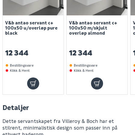
V&b antao servant c+
V&b antao servant c+
100x50 u/overløp pure
100x50 m/skjult
black
overløp almond
12 344
12 344
Bestillingsvare
Bestillingsvare
Klikk & Hent
Klikk & Hent
Detaljer
Dette servantskapet fra Villeroy & Boch har et
stilrent, minimalistisk design som passer inn på
ethvert baderom.