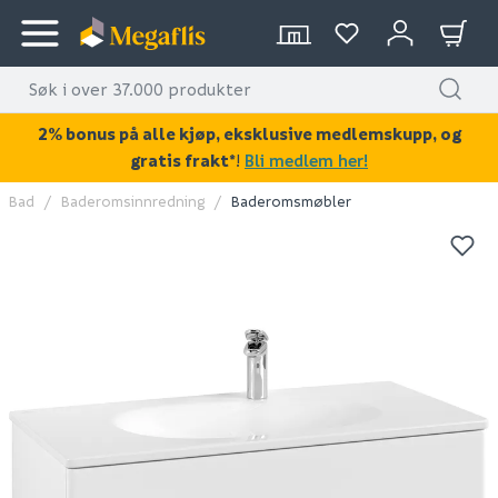
2% bonus på alle kjøp, eksklusive medlemskupp, og
gratis frakt*
!
Bli medlem her!
Bad
Baderomsinnredning
Baderomsmøbler
KAN DISSE VÆRE AV INTERESSE?