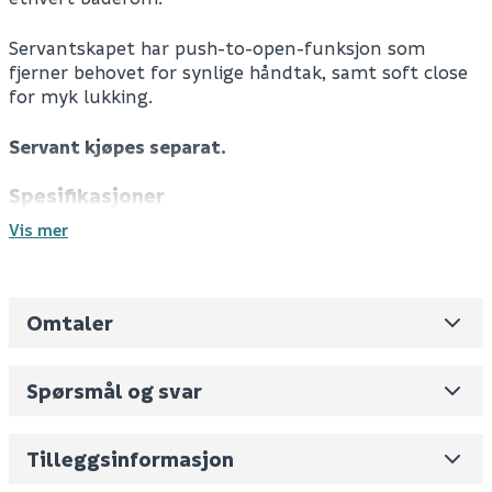
Servantskapet har push-to-open-funksjon som
fjerner behovet for synlige håndtak, samt soft close
for myk lukking.
Servant kjøpes separat.
Spesifikasjoner
Farge: Matt hvit
Vis mer
Materiale: MDF
Skuff/dør: 1 skuff
Front: Glatt
Omtaler
Servant kjøpes separat
Leverandørens varenummer
L02000MT
Soft close
Nobb No
0
Self close
Spørsmål og svar
Push-to-open
Vekt pr. stk / m2 (i kg)
23.6
Følger med: 1 x servantskap, 1 x plassbesparende
sifon, 1 x feste
Skjul
Volum
194.183
(dm3 per salgsforpakning)
Tilleggsinformasjon
Tekniske spesifikasjoner