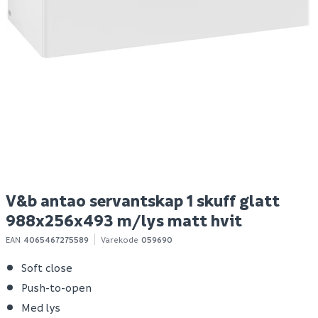
Prevex preloc 210
V&b antao servantskap
V
40mm avløpsrør
1 skuff rillet
1 
m/vannlås hvit
988x256x493 m/lys
9
hvit
s
199
15 421
1
10+ stk
Bestillingsvare
Klikk & Hent
Klikk & Hent
V&b antao servantskap 1 skuff glatt
988x256x493 m/lys matt hvit
EAN
4065467275589
Varekode
059690
Soft close
Push-to-open
Med lys