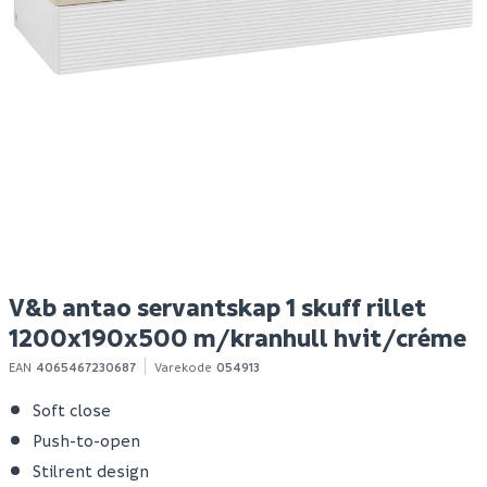
Elfa midtfeste
Hyper bokhylle eik
B
garderobestang, hvit
struktur
Spar 24
Før 80
Spar 400
Før 699
S
56
299
1-10 stk
Bestillingsvare
Klikk & Hent
Klikk & Hent
V&b antao servantskap 1 skuff rillet
1200x190x500 m/kranhull hvit/créme
EAN
4065467230687
Varekode
054913
Soft close
Push-to-open
Stilrent design