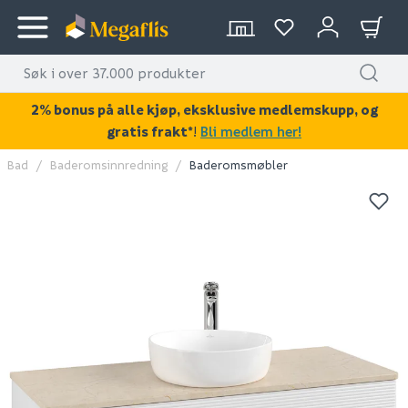
2% bonus på alle kjøp, eksklusive medlemskupp, og
gratis frakt*
!
Bli medlem her!
Bad
Baderomsinnredning
Baderomsmøbler
KAN DISSE VÆRE AV INTERESSE?