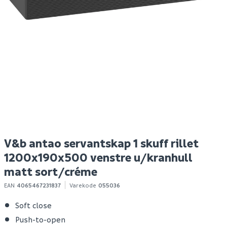
Hyper bokhylle eik
Kendo diamantblad
B
struktur
helbane
115x16/20/22.2
Spar 400
Før 699
S
299
83
Bestillingsvare
1-10 stk
Klikk & Hent
Klikk & Hent
V&b antao servantskap 1 skuff rillet
1200x190x500 venstre u/kranhull
matt sort/créme
EAN
4065467231837
Varekode
055036
Soft close
Push-to-open