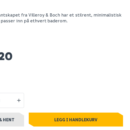
tong 25 kg
V&b antao
ntskapet fra Villeroy & Boch har et stilrent, minimalistisk
servantskap 1 skuff
 passer inn på ethvert baderom.
rillet 1200x190x500
venstre m/kranhull
m/lys matt
sort/créme
420
43 420
0+ stk
Nettlager
:
Bestillingsvare
Klikk & Hent
& HENT
LEGG I HANDLEKURV