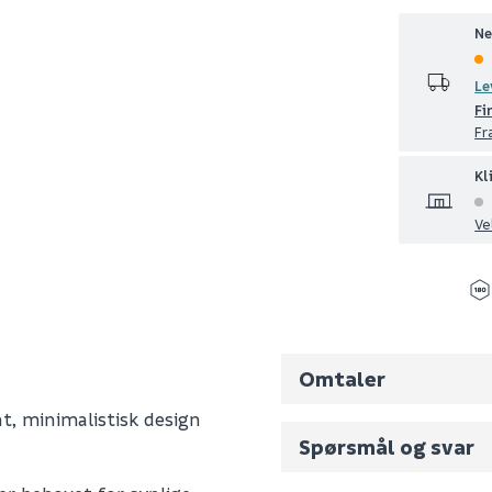
Ne
Le
Fi
Fr
Kl
Ve
Omtaler
nt, minimalistisk design
Spørsmål og svar