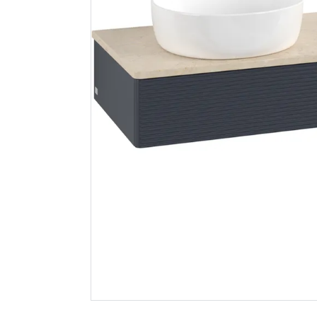
Rapid stifthammer
V&b anta
r311
servantsk
rillet 12
m/kranhul
antrasitt
970
43 420
Nettlager
:
1-10 stk
Nettlager
:
Klikk & Hent
Klikk & He