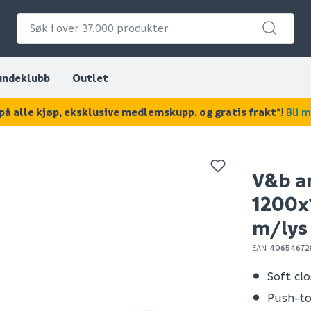
undeklubb
Outlet
på alle kjøp, eksklusive medlemskupp, og gratis frakt*
!
Bli 
KAN DISSE VÆRE AV INTERESSE?
V&b an
1200x
m/lys
EAN
40654672
Soft cl
Push-t