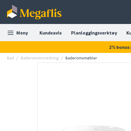
Meny
Kundeavis
Planleggingsverktøy
K
2% bonus 
Bad
Baderomsinnredning
Baderomsmøbler