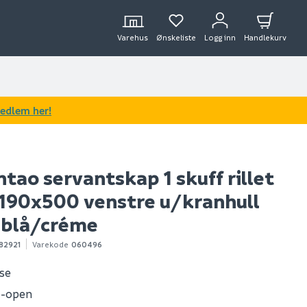
Varehus
Ønskeliste
Logg inn
Handlekurv
medlem her!
tao servantskap 1 skuff rillet
190x500 venstre u/kranhull
 blå/créme
82921
Varekode
060496
ose
o-open