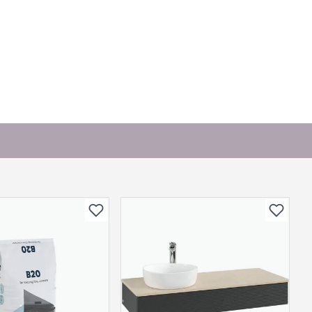
. Bli den første til å stille et spørsmål til dette
produktet.