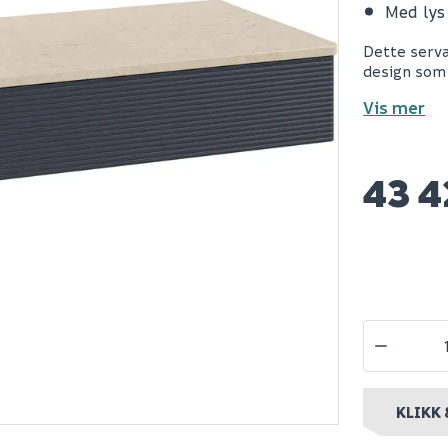
Med lys
o
V&b antao
B20 tørrbe
Dette serva
ap 1 skuff
servantskap 1 skuff
design som
00x190x500
glatt 1200x190x500
l m/lys
venstre m/kranhull
Vis mer
/créme
m/lys grønn/créme
Spar 5
Før 44
43 
43 420
39
Bestillingsvare
Nettlager
:
Bestillingsvare
Nettlager
:
10
nt
Klikk & Hent
Klikk & Hent
KLIKK 