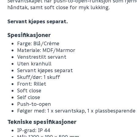
Servantskapet har push-to-open-funksjon som fjerne
håndtak, samt soft close for myk lukking.
Servant kjøpes separat.
Spesifikasjoner
Farge: Blå/Créme
Materiale: MDF/Marmor
Venstrestilt servant
Uten kranhull
Servant kjøpes separat
Skuff/dør: 1 skuff
Front: Rillet
Soft close
Self close
Push-to-open
Følger med: 1 x servantskap, 1 x plassbesparende s
Leverandørens varenummer
Tekniske spesifikasjoner
Nobb No
IP-grad: IP 44
Mål: 1200 x 190 x 500 mm