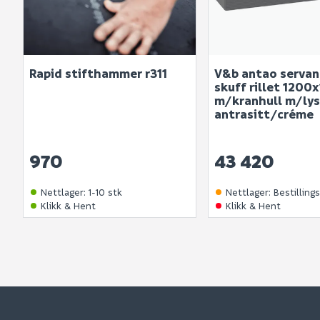
Rapid stifthammer r311
V&b antao servan
skuff rillet 120
m/kranhull m/ly
antrasitt/créme
970
43 420
Nettlager
:
1-10 stk
Nettlager
:
Bestilling
Klikk & Hent
Klikk & Hent