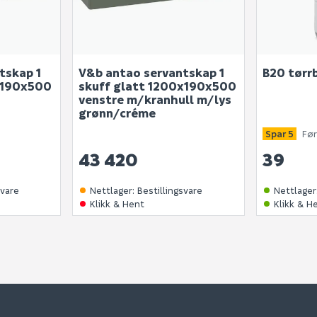
tskap 1
V&b antao servantskap 1
B20 tørr
0x190x500
skuff glatt 1200x190x500
s
venstre m/kranhull m/lys
grønn/créme
Spar 5
Før
43 420
39
svare
Nettlager
:
Bestillingsvare
Nettlager
Klikk & Hent
Klikk & H