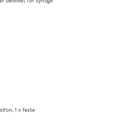
r behovet for synlige
Fornavn (synlig for an
E-postadresse
Skjule spørsmålet f
ifon, 1 x feste
SEND INN SPØRSMÅL
L11113HG
Spørsmålet og svaret vil 
0