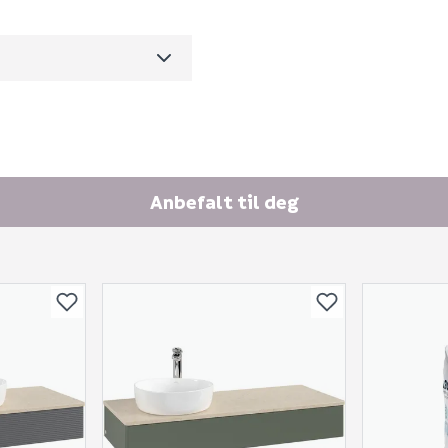
62.2
Ingen spørsmål enda
m3 per salgsforpakning)
Anbefalt til deg