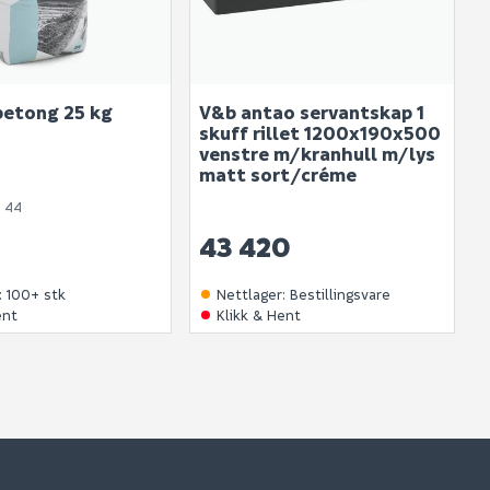
betong 25 kg
V&b antao servantskap 1
skuff rillet 1200x190x500
venstre m/kranhull m/lys
matt sort/créme
 44
43 420
:
100+ stk
Nettlager
:
Bestillingsvare
ent
Klikk & Hent