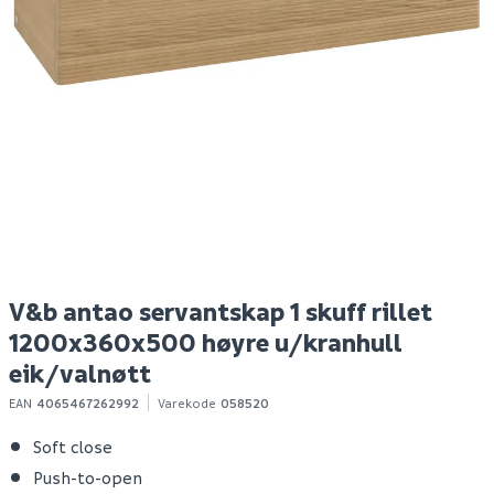
Hyper bokhylle eik
V&b antao servantskap
V
struktur
1 skuff glatt
1 
1200x360x500 venstre
1
m/kranhull eik
m
Spar 400
Før 699
299
31 583
3
Bestillingsvare
Bestillingsvare
Klikk & Hent
Klikk & Hent
V&b antao servantskap 1 skuff rillet
1200x360x500 høyre u/kranhull
eik/valnøtt
EAN
4065467262992
Varekode
058520
Soft close
Push-to-open