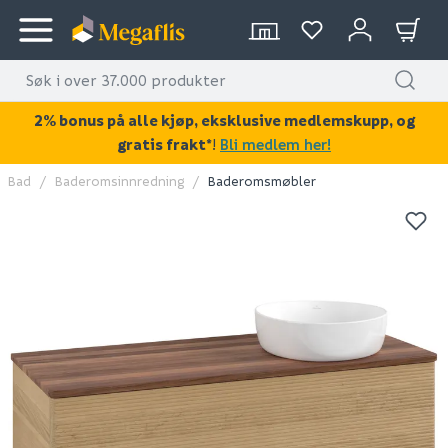
2% bonus på alle kjøp, eksklusive medlemskupp, og
gratis frakt*
!
Bli medlem her!
Bad
Baderomsinnredning
Baderomsmøbler
KAN DISSE VÆRE AV INTERESSE?