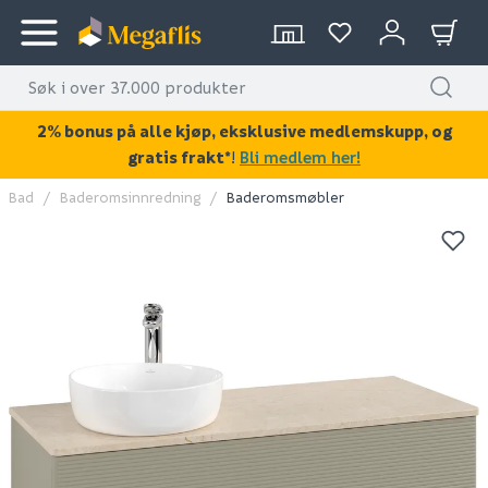
2% bonus på alle kjøp, eksklusive medlemskupp, og
gratis frakt*
!
Bli medlem her!
Bad
Baderomsinnredning
Baderomsmøbler
KAN DISSE VÆRE AV INTERESSE?