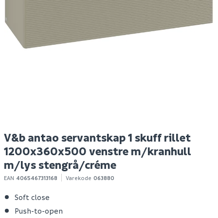
Oppbevaringskrukke
B20 tørrbetong 25 kg
H
borosilikatglass
s
1500ml akasietre-lokk
Spar 5
Før 44
S
79
39
10+ stk
100+ stk
Klikk & Hent
Klikk & Hent
V&b antao servantskap 1 skuff rillet
1200x360x500 venstre m/kranhull
m/lys stengrå/créme
EAN
4065467313168
Varekode
063880
Soft close
Push-to-open