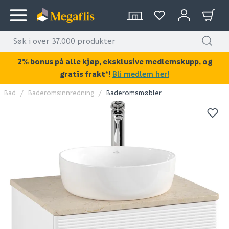
2% bonus på alle kjøp, eksklusive medlemskupp, og
gratis frakt*
!
Bli medlem her!
Bad
Baderomsinnredning
Baderomsmøbler
KAN DISSE VÆRE AV INTERESSE?