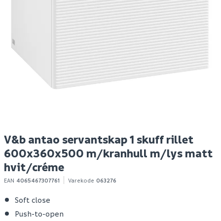
Lind prime høyskap 40
V&b antao servantskap
V
hvit
1 skuff rillet
1 
600x360x500
6
m/kranhull m/lys
m
stengrå/créme
s
2 999
29 497
2
50+ stk
Bestillingsvare
Klikk & Hent
Klikk & Hent
V&b antao servantskap 1 skuff rillet
600x360x500 m/kranhull m/lys matt
hvit/créme
EAN
4065467307761
Varekode
063276
Soft close
Push-to-open