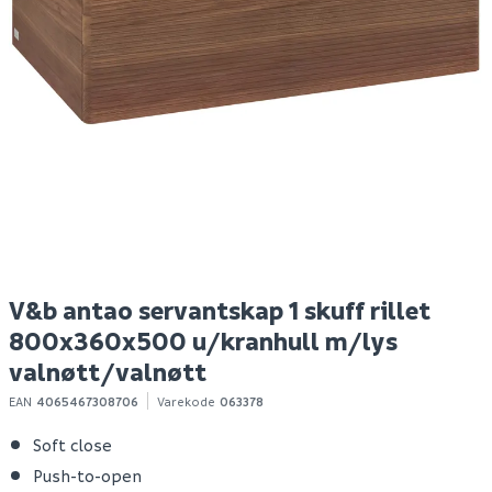
Pavan glattebrett
V&b antao servantskap
V
200x80 mm i rustfritt
1 skuff rillet
1 
stål tykkelse 0,3 mm
800x360x500
8
u/kranhull m/lys
m
valnøtt/eik
v
179
25 134
2
1-10 stk
Bestillingsvare
Klikk & Hent
Klikk & Hent
V&b antao servantskap 1 skuff rillet
800x360x500 u/kranhull m/lys
valnøtt/valnøtt
EAN
4065467308706
Varekode
063378
Soft close
Push-to-open