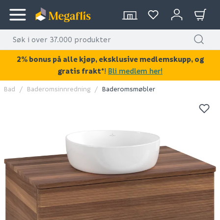
2% bonus på alle kjøp, eksklusive medlemskupp, og
gratis frakt*
!
Bli medlem her!
Bad
Baderomsinnredning
Baderomsmøbler
KAN DISSE VÆRE AV INTERESSE?