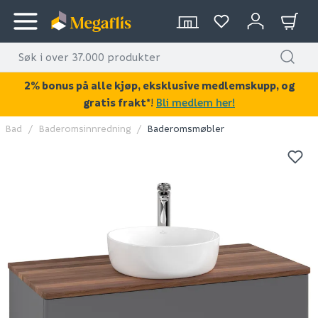
2% bonus på alle kjøp, eksklusive medlemskupp, og
gratis frakt*
!
Bli medlem her!
Bad
Baderomsinnredning
Baderomsmøbler
KAN DISSE VÆRE AV INTERESSE?