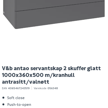
Lind nest skyvedør sort
B20 tørrbetong 25 kg
H
100
s
Spar 5
Før 44
S
1 145
39
100+ stk
100+ stk
Klikk & Hent
Klikk & Hent
V&b antao servantskap 2 skuffer glatt
1000x360x500 m/kranhull
antrasitt/valnøtt
EAN
4065467243519
Varekode
056348
Soft close
Push-to-open