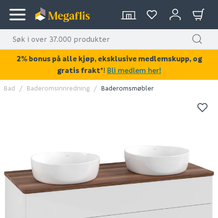
2% bonus på alle kjøp, eksklusive medlemskupp, og
gratis frakt*
!
Bli medlem her!
Bad
Baderomsinnredning
Baderomsmøbler
KAN DISSE VÆRE AV INTERESSE?