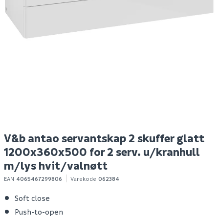
Lako saphir 800
Hyper bokhylle eik
B
dørmatte sølv
struktur
40x60x0,8
Spar 400
Før 699
S
69
299
10+ stk
Bestillingsvare
Klikk & Hent
Klikk & Hent
V&b antao servantskap 2 skuffer glatt
1200x360x500 for 2 serv. u/kranhull
m/lys hvit/valnøtt
EAN
4065467299806
Varekode
062384
Soft close
Push-to-open