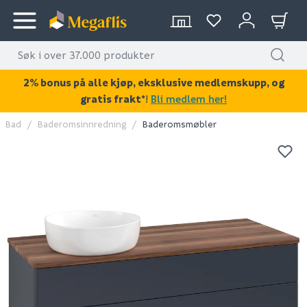
2% bonus på alle kjøp, eksklusive medlemskupp, og
gratis frakt*
!
Bli medlem her!
Bad
Baderomsinnredning
Baderomsmøbler
KAN DISSE VÆRE AV INTERESSE?