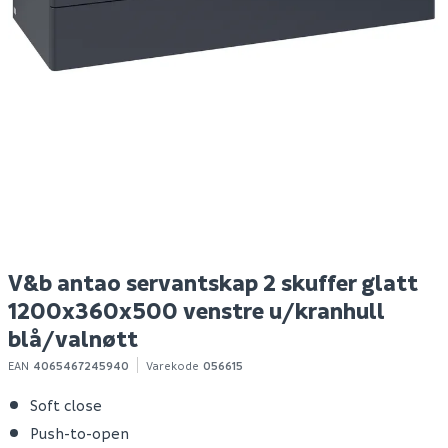
Flexit klaffventil hvit
Hyper bokhylle eik
M
4x6
struktur
a
Spar 400
Før 699
144
299
1-10 stk
Bestillingsvare
Klikk & Hent
Klikk & Hent
V&b antao servantskap 2 skuffer glatt
1200x360x500 venstre u/kranhull
blå/valnøtt
EAN
4065467245940
Varekode
056615
Soft close
Push-to-open