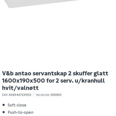
Hyper bokhylle eik
Nilfisk buddy ii 12 tørr-
B
struktur
og våtsuger
Spar 400
Før 699
Spar 630
Før 1 129
S
299
499
Bestillingsvare
Bestillingsvare
Klikk & Hent
Klikk & Hent
V&b antao servantskap 2 skuffer glatt
1600x190x500 for 2 serv. u/kranhull
hvit/valnøtt
EAN
4065467239123
Varekode
055853
Soft close
Push-to-open