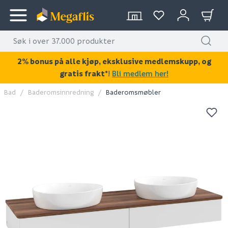
2% bonus på alle kjøp, eksklusive medlemskupp, og
gratis frakt*
!
Bli medlem her!
Bad
Baderomsinnredning
Baderomsmøbler
KAN DISSE VÆRE AV INTERESSE?