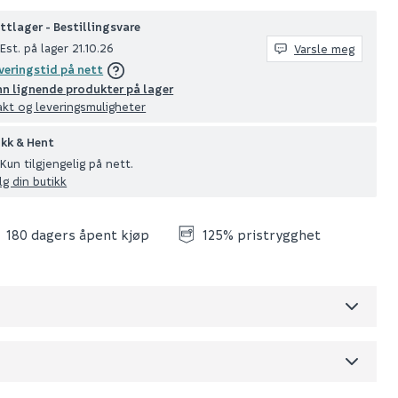
ttlager - Bestillingsvare
Est. på lager 21.10.26
Varsle meg
veringstid på nett
nn lignende produkter på lager
akt og leveringsmuligheter
ikk & Hent
Kun tilgjengelig på nett.
lg din butikk
180 dagers åpent kjøp
125% pristrygghet