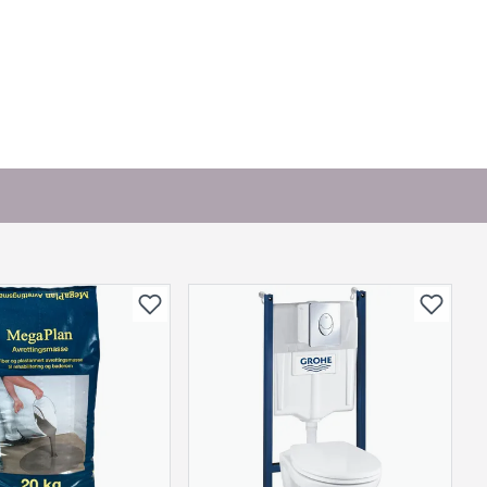
. Bli den første til å stille et spørsmål til dette
produktet.