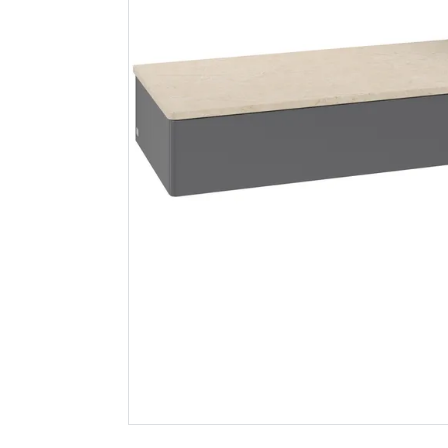
Nordlux hollywood
Hyper bok
pendel e27 klar
struktur
Spar 400
F
249
299
Nettlager
:
1-10 stk
Nettlager
:
Klikk & Hent
Klikk & He