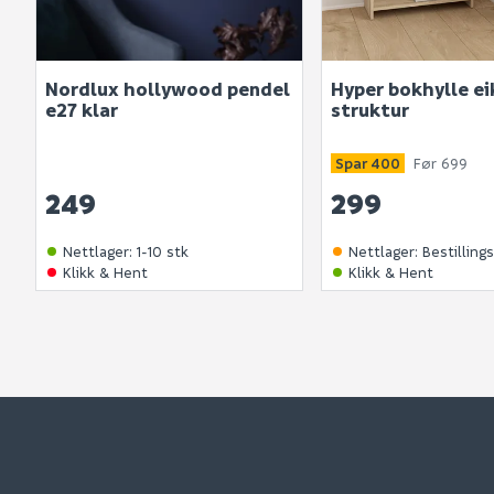
Nordlux hollywood pendel
Hyper bokhylle ei
e27 klar
struktur
Spar 400
Før 699
249
299
Nettlager
:
1-10 stk
Nettlager
:
Bestilling
Klikk & Hent
Klikk & Hent