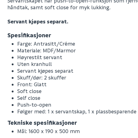
Servantskapet har push-to-open-funksjon som fjerne
håndtak, samt soft close for myk lukking.
Servant kjøpes separat.
Spesifikasjoner
Farge: Antrasitt/Créme
Materiale: MDF/Marmor
Høyrestilt servant
Uten kranhull
Servant kjøpes separat
Skuff/dør: 2 skuffer
Front: Glatt
Soft close
Self close
Push-to-open
Følger med: 1 x servantskap, 1 x plassbesparende s
Leverandørens varenummer
Tekniske spesifikasjoner
Nobb No
Mål: 1600 x 190 x 500 mm
Vekt pr. stk / m2 (i kg)