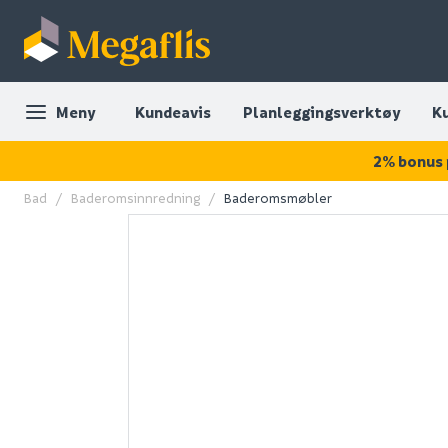
Meny
Kundeavis
Planleggingsverktøy
K
2% bonus 
Bad
Baderomsinnredning
Baderomsmøbler