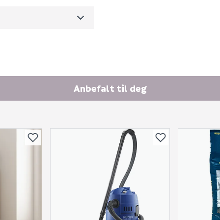
Ingen spørsmål enda
m3 per salgsforpakning)
Anbefalt til deg