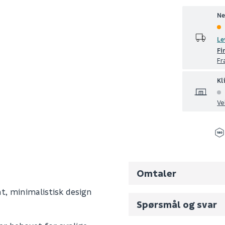
Ne
Le
Fi
Fr
Kl
Ve
Omtaler
nt, minimalistisk design
Spørsmål og svar