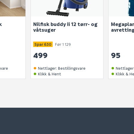
k
Nilfisk buddy ii 12 tørr- og
Megapla
våtsuger
avrettin
Spar 630
Før 1 129
499
95
svare
Nettlager
:
Bestillingsvare
Nettlager
Klikk & Hent
Klikk & H