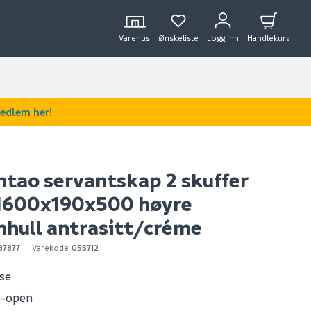
Varehus
Ønskeliste
Logg inn
Handlekurv
medlem her!
ntao servantskap 2 skuffer
 1600x190x500 høyre
nhull antrasitt/créme
37877
Varekode
055712
ose
o-open