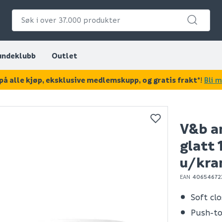
undeklubb
Outlet
på alle kjøp, eksklusive medlemskupp, og gratis frakt*
!
Bli 
KAN DISSE VÆRE AV INTERESSE?
V&b a
glatt
u/kra
EAN
40654672
Soft cl
Push-t