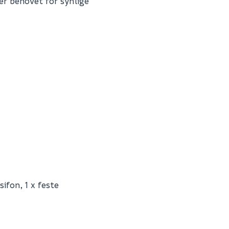
r behovet for synlige
Fornavn (synlig for an
E-postadresse
Skjule spørsmålet f
ifon, 1 x feste
SEND INN SPØRSMÅL
K16013GK
0
Spørsmålet og svaret vil 
86.9