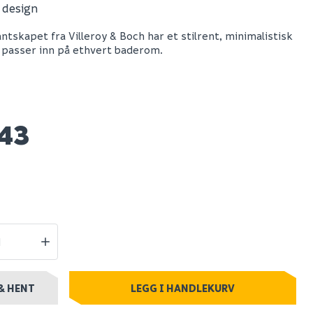
t design
Grohe solido 4in1 set
ntskapet fra Villeroy & Boch har et stilrent, minimalistisk
masse
komplett
 passer inn på ethvert baderom.
innbyggingstoalett
Spar 2 836
Før 5 835
2 999
43
0+ stk
Nettlager
:
100+ stk
Klikk & Hent
& HENT
LEGG I HANDLEKURV