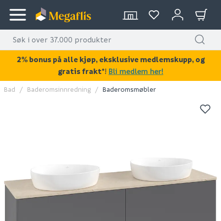
2% bonus på alle kjøp, eksklusive medlemskupp, og
gratis frakt*
!
Bli medlem her!
Bad
Baderomsinnredning
Baderomsmøbler
KAN DISSE VÆRE AV INTERESSE?