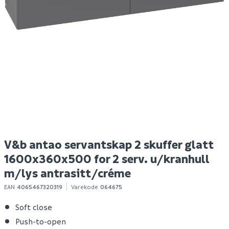
Megaplan
Hyper bokhylle eik
E
avrettingsmasse 20kg
struktur
f
1
119
699
10+ stk
Bestillingsvare
Klikk & Hent
Klikk & Hent
V&b antao servantskap 2 skuffer glatt
1600x360x500 for 2 serv. u/kranhull
m/lys antrasitt/créme
EAN
4065467320319
Varekode
064675
Soft close
Push-to-open