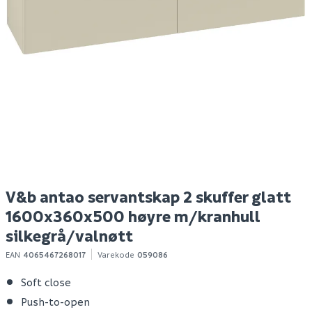
Uponor multi rør og
Hyper bokhylle eik
Ni
varerør-kutter
struktur
o
Spar 400
Før 699
S
1 889
299
10+ stk
Bestillingsvare
Klikk & Hent
Klikk & Hent
V&b antao servantskap 2 skuffer glatt
1600x360x500 høyre m/kranhull
silkegrå/valnøtt
EAN
4065467268017
Varekode
059086
Soft close
Push-to-open