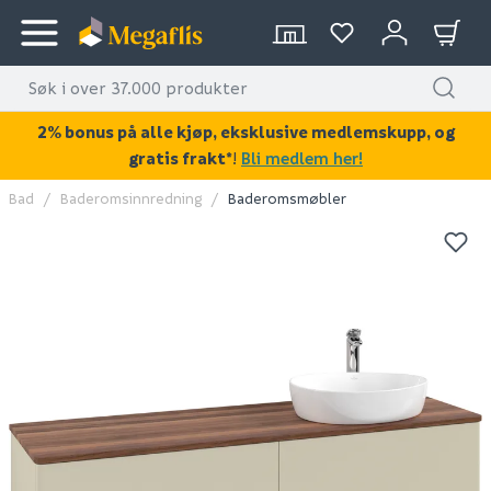
2% bonus på alle kjøp, eksklusive medlemskupp, og
gratis frakt*
!
Bli medlem her!
Bad
Baderomsinnredning
Baderomsmøbler
KAN DISSE VÆRE AV INTERESSE?