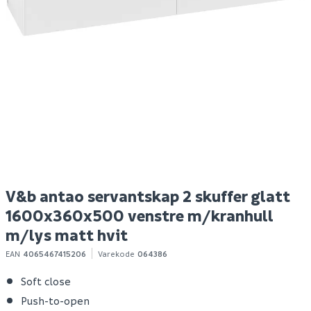
Prevex easyclean
Hyper bokhylle eik
Ni
vannlås m/pop-up
struktur
o
ventil matt sort ø
32/40 mm
Spar 400
Før 699
S
594
299
100+ stk
Bestillingsvare
Klikk & Hent
Klikk & Hent
V&b antao servantskap 2 skuffer glatt
1600x360x500 venstre m/kranhull
m/lys matt hvit
EAN
4065467415206
Varekode
064386
Soft close
Push-to-open