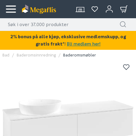
2% bonus på alle kjøp, eksklusive medlemskupp, og
gratis frakt*
!
Bli medlem her!
Bad
Baderomsinnredning
Baderomsmøbler
KAN DISSE VÆRE AV INTERESSE?