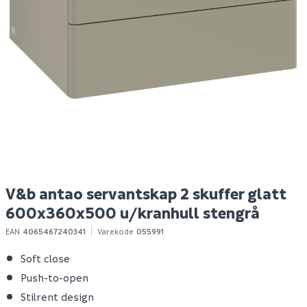
V&b antao servantskap
Fiskars myfirst fiskars
B
2 skuffer glatt
skuffe
600x360x500
m/kranhull stengrå
S
20 099
149
Bestillingsvare
1-10 stk
Klikk & Hent
Klikk & Hent
V&b antao servantskap 2 skuffer glatt
600x360x500 u/kranhull stengrå
EAN
4065467240341
Varekode
055991
Soft close
Push-to-open
Stilrent design