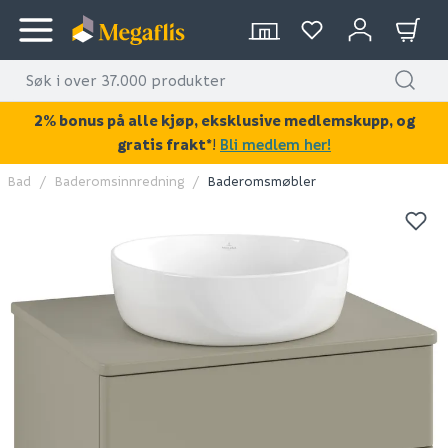
2% bonus på alle kjøp, eksklusive medlemskupp, og
gratis frakt*
!
Bli medlem her!
Bad
Baderomsinnredning
Baderomsmøbler
KAN DISSE VÆRE AV INTERESSE?
LAGERSALG