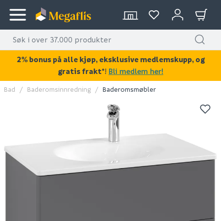
2% bonus på alle kjøp, eksklusive medlemskupp, og
gratis frakt*
!
Bli medlem her!
Bad
Baderomsinnredning
Baderomsmøbler
KAN DISSE VÆRE AV INTERESSE?