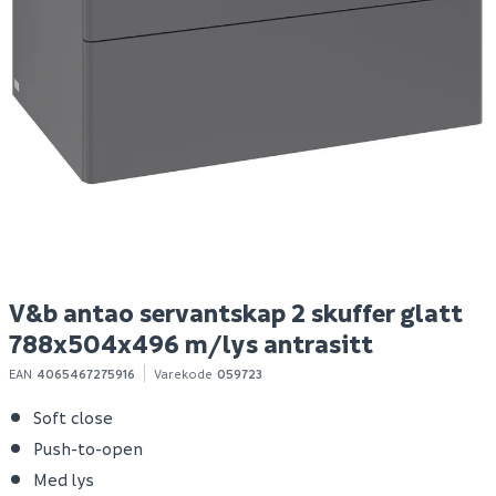
V&b antao servantskap
B20 tørrbetong 25 kg
V
2 skuffer glatt
2 
788x504x496 m/lys
7
silkegrå
m
Spar 5
Før 44
19 310
39
1
Bestillingsvare
100+ stk
Klikk & Hent
Klikk & Hent
V&b antao servantskap 2 skuffer glatt
788x504x496 m/lys antrasitt
EAN
4065467275916
Varekode
059723
Soft close
Push-to-open
Med lys