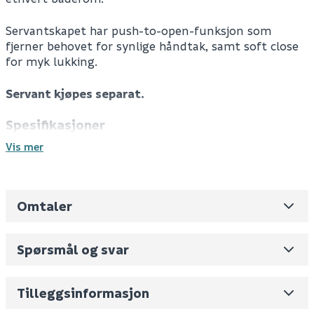
Servantskapet har push-to-open-funksjon som
fjerner behovet for synlige håndtak, samt soft close
for myk lukking.
Servant kjøpes separat.
Spesifikasjoner
Farge: Antrasitt
Vis mer
Materiale: MDF
Skuff/dør: 2 skuffer
Front: Glatt
Omtaler
Servant kjøpes separat
Leverandørens varenummer
L04000GK
Soft close
Nobb No
0
Self close
Spørsmål og svar
Push-to-open
Vekt pr. stk / m2 (i kg)
36
Følger med: 1 x servantskap, 1 x plassbesparende
sifon, 1 x feste
Skjul
Volum
278.75
(dm3 per salgsforpakning)
Tilleggsinformasjon
Tekniske spesifikasjoner