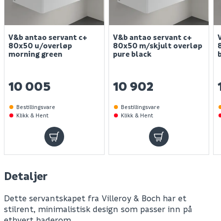
V&b antao servant c+
V&b antao servant c+
80x50 u/overløp
80x50 m/skjult overløp
morning green
pure black
10 005
10 902
Bestillingsvare
Bestillingsvare
Klikk & Hent
Klikk & Hent
Detaljer
Dette servantskapet fra Villeroy & Boch har et
stilrent, minimalistisk design som passer inn på
ethvert baderom.