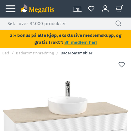
2% bonus på alle kjøp, eksklusive medlemskupp, og
gratis frakt*
!
Bli medlem her!
Bad
Baderomsinnredning
Baderomsmøbler
KAN DISSE VÆRE AV INTERESSE?