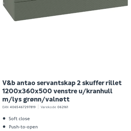
Bihui cap for planering
Hyper bokhylle eik
Ni
av fliser 100 stk
struktur
o
Spar 400
Før 699
S
259
299
10+ stk
Bestillingsvare
Klikk & Hent
Klikk & Hent
V&b antao servantskap 2 skuffer rillet
1200x360x500 venstre u/kranhull
m/lys grønn/valnøtt
EAN
4065467297819
Varekode
062161
Soft close
Push-to-open