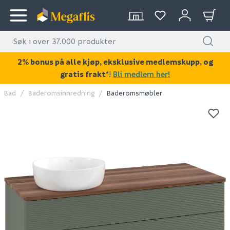
2% bonus på alle kjøp, eksklusive medlemskupp, og
gratis frakt*
!
Bli medlem her!
Bad
Baderomsinnredning
Baderomsmøbler
KAN DISSE VÆRE AV INTERESSE?