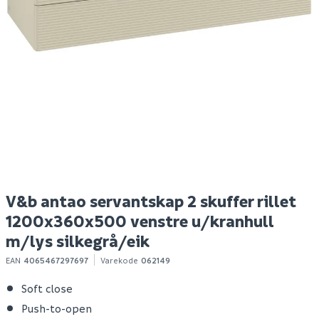
Hyper bokhylle eik
Nilfisk buddy ii 12 tørr-
M
struktur
og våtsuger
a
Spar 400
Før 699
Spar 630
Før 1 129
299
499
Bestillingsvare
Bestillingsvare
Klikk & Hent
Klikk & Hent
V&b antao servantskap 2 skuffer rillet
1200x360x500 venstre u/kranhull
m/lys silkegrå/eik
EAN
4065467297697
Varekode
062149
Soft close
Push-to-open