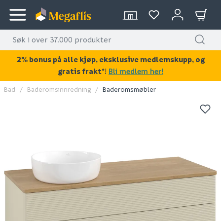
2% bonus på alle kjøp, eksklusive medlemskupp, og
gratis frakt*
!
Bli medlem her!
Bad
Baderomsinnredning
Baderomsmøbler
KAN DISSE VÆRE AV INTERESSE?