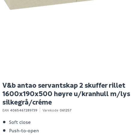
Grohe eurodiscc joy
Hyper bokhylle eik
Ni
servantbatteri xl
struktur
o
Spar 400
Før 699
S
3 617
299
1-10 stk
Bestillingsvare
Klikk & Hent
Klikk & Hent
V&b antao servantskap 2 skuffer rillet
1600x190x500 høyre u/kranhull m/lys
silkegrå/créme
EAN
4065467289739
Varekode
061257
Soft close
Push-to-open