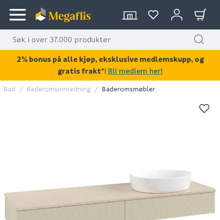
2% bonus på alle kjøp, eksklusive medlemskupp, og
gratis frakt*
!
Bli medlem her!
Bad
Baderomsinnredning
Baderomsmøbler
KAN DISSE VÆRE AV INTERESSE?