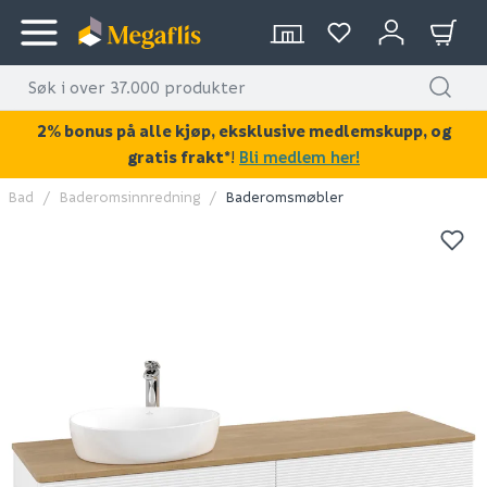
2% bonus på alle kjøp, eksklusive medlemskupp, og
gratis frakt*
!
Bli medlem her!
Bad
Baderomsinnredning
Baderomsmøbler
KAN DISSE VÆRE AV INTERESSE?