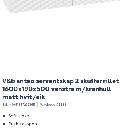
Flexit avtrekksventil
Hyper bokhylle eik
B
hvit stål ø125
struktur
Spar 400
Før 699
S
366
299
1-10 stk
Bestillingsvare
Klikk & Hent
Klikk & Hent
V&b antao servantskap 2 skuffer rillet
1600x190x500 venstre m/kranhull
matt hvit/eik
EAN
4065467237365
Varekode
055661
Soft close
Push-to-open