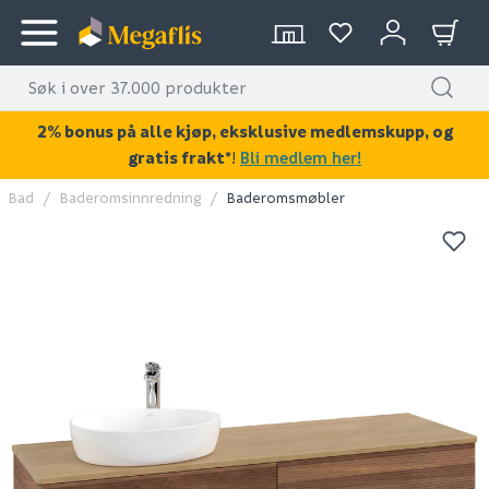
2% bonus på alle kjøp, eksklusive medlemskupp, og
gratis frakt*
!
Bli medlem her!
Bad
Baderomsinnredning
Baderomsmøbler
KAN DISSE VÆRE AV INTERESSE?