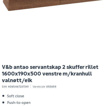
Avløpsrør 40mm pp
V&b antao servantskap
V
hvit 2m m/muffe
2 skuffer rillet
2 
1600x190x500 venstre
1
u/kranhull valnøtt/eik
u
72
32 793
3
1-10 stk
Bestillingsvare
Klikk & Hent
Klikk & Hent
V&b antao servantskap 2 skuffer rillet
1600x190x500 venstre m/kranhull
valnøtt/eik
EAN
4065467237341
Varekode
055659
Soft close
Push-to-open