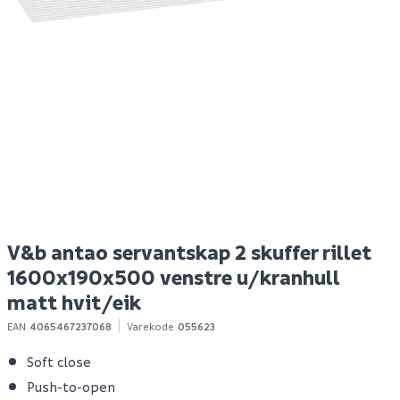
Hyper bokhylle eik
Nilfisk buddy ii 12 tørr-
M
struktur
og våtsuger
a
Spar 400
Før 699
Spar 630
Før 1 129
299
499
Bestillingsvare
Bestillingsvare
Klikk & Hent
Klikk & Hent
V&b antao servantskap 2 skuffer rillet
1600x190x500 venstre u/kranhull
matt hvit/eik
EAN
4065467237068
Varekode
055623
Soft close
Push-to-open