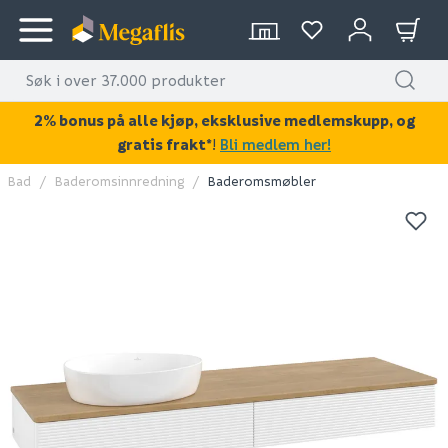
2% bonus på alle kjøp, eksklusive medlemskupp, og
gratis frakt*
!
Bli medlem her!
Bad
Baderomsinnredning
Baderomsmøbler
KAN DISSE VÆRE AV INTERESSE?