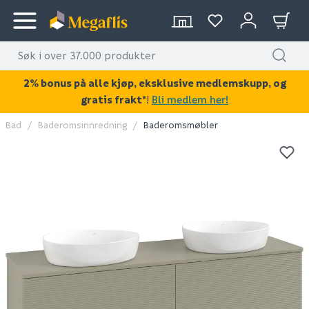
2% bonus på alle kjøp, eksklusive medlemskupp, og
gratis frakt*
!
Bli medlem her!
Bad
Baderomsinnredning
Baderomsmøbler
KAN DISSE VÆRE AV INTERESSE?
IKKE FLATPAKKET