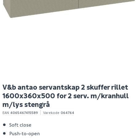
Lind timber speilskap
Hyper bokhylle eik
El
100 eik
struktur
hv
Spar 400
Før 699
S
2 799
299
100+ stk
Bestillingsvare
Klikk & Hent
Klikk & Hent
V&b antao servantskap 2 skuffer rillet
1600x360x500 for 2 serv. m/kranhull
m/lys stengrå
EAN
4065467415589
Varekode
064764
Soft close
Push-to-open